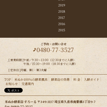
2019
2018
2017
2016
2015
ご予約・お問い合せ
0480-77-3527
[ 営業時間 ]
午前／9:30〜13:00（12:30までに入酵）
午後／15:30〜19:00（18:30までに入酵）
[ 定休日 ]
月曜、第1・第3火曜
TOP
米ぬか100％の酵素風呂
酵素浴の効果
料 金
入酵ガイド
お知らせ
交通案内
米ぬか酵素浴 すろーる 〒349-1117 埼玉県久喜市南栗橋3丁目9-7
fax.0480-77-3527