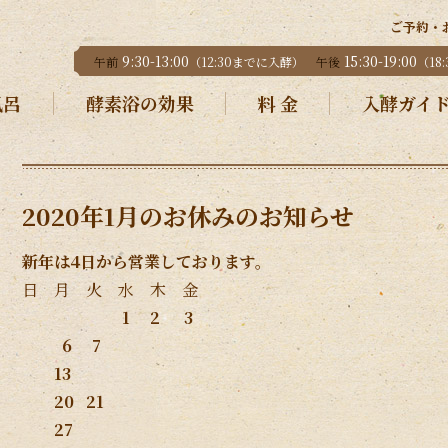
ご予約・
9:30-13:00
15:30-19:00
午前
（12:30までに入酵）
午後
（18
風呂
酵素浴の効果
料 金
入酵ガイ
2020年1月のお休みのお知らせ
新年は4日から営業しております。
日 月 火 水 木 金
1 2 3
6 7
13
20 21
27