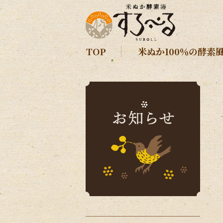
TOP
米ぬか100％の酵素