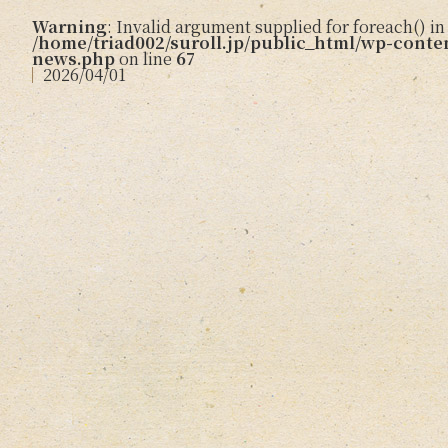
Warning
: Invalid argument supplied for foreach() in
/home/triad002/suroll.jp/public_html/wp-conten
news.php
on line
67
2026/04/01