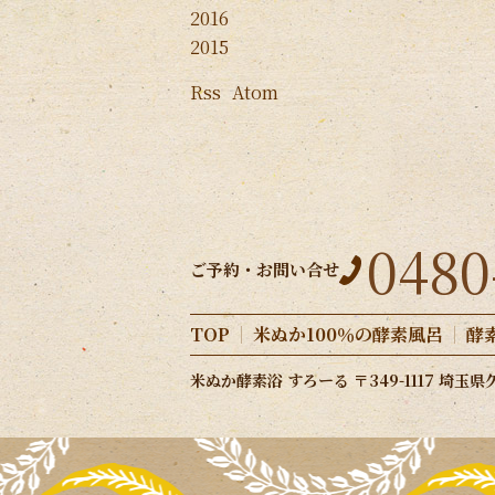
2016
2015
Rss
Atom
0480
ご予約・お問い合せ
TOP
米ぬか100％の酵素風呂
酵
米ぬか酵素浴 すろーる 〒349-1117 埼玉県久喜