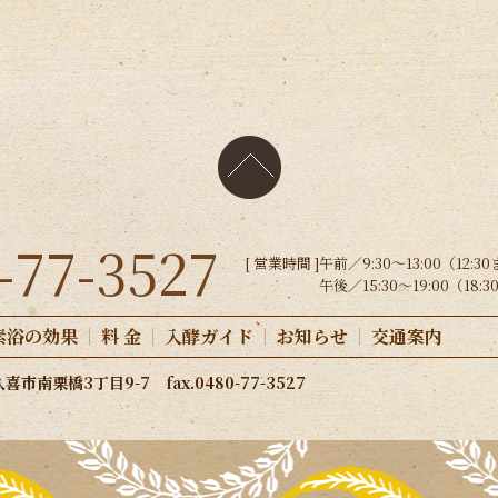
-77-3527
[ 営業時間 ]
午前／9:30〜13:00（12:
午後／15:30〜19:00（18
素浴の効果
料 金
入酵ガイド
お知らせ
交通案内
市南栗橋3丁目9-7 fax.0480-77-3527