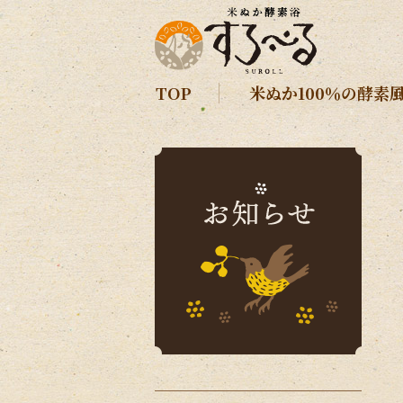
TOP
米ぬか100％の酵素