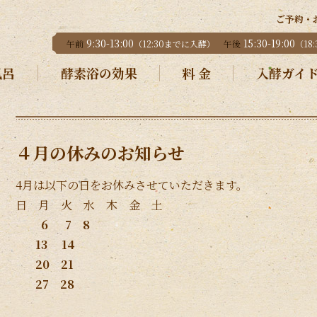
ご予約・
9:30-13:00
15:30-19:00
午前
（12:30までに入酵）
午後
（18
風呂
酵素浴の効果
料 金
入酵ガイ
４月の休みのお知らせ
4月は以下の日をお休みさせていただきます。
日 月 火 水 木 金 土
6 7 8
13 14
20 21
27 28